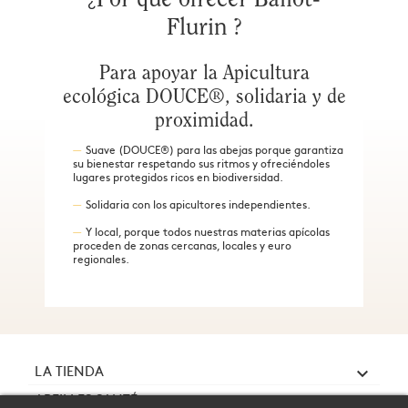
Por qué ofrecer Ballot-
¿
Flurin ?
Para apoyar la Apicultura
ecológica DOUCE®, solidaria y de
proximidad.
Suave (DOUCE®) para las abejas porque garantiza
su bienestar respetando sus ritmos y ofreciéndoles
lugares protegidos ricos en biodiversidad.
Solidaria con los apicultores independientes.
Y local, porque todos nuestras materias apícolas
proceden de zonas cercanas, locales y euro
regionales.
LA TIENDA

ABEILLES SANTÉ
