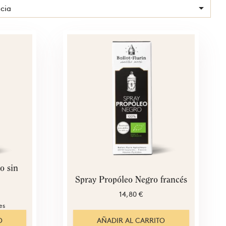

cia
o sin
Spray Propóleo Negro francés
14,80 €
es
O
AÑADIR AL CARRITO