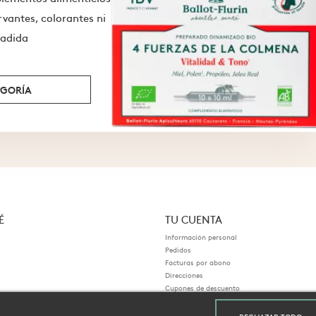
vantes, colorantes ni
ñadida
EGORÍA
É
TU CUENTA
Información personal
Pedidos
Facturas por abono
Direcciones
Cupones de descuento
s
Mis alertas