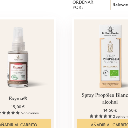
ORDENAR
Relevan
POR:
Spray Propóleo Blanc
Exyma®
alcohol
15,00 €
14,50 €
3 opiniones
2 opinion
AÑADIR AL CARRITO
AÑADIR AL CARRIT