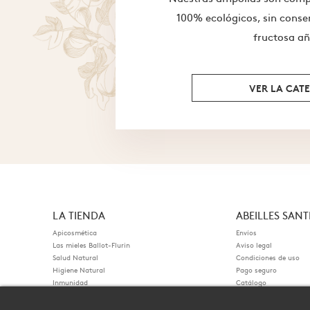
100% ecológicos, sin conser
fructosa a
VER LA CAT
LA TIENDA
ABEILLES SANT
Apicosmética
Envíos
Las mieles Ballot-Flurin
Aviso legal
Salud Natural
Condiciones de uso
Higiene Natural
Pago seguro
Inmunidad
Catálogo
Contacte con nosotro