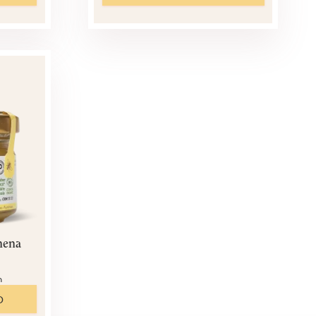
mena
n
O