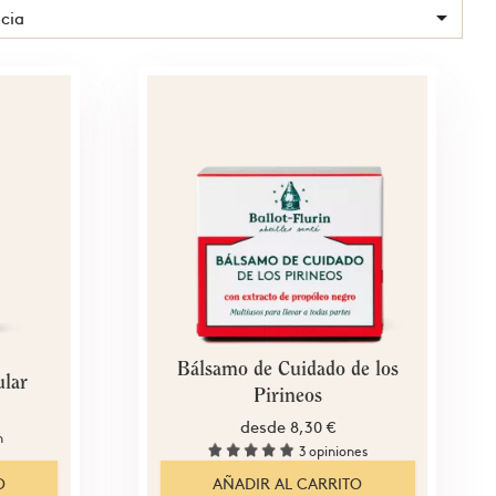

cia
Bálsamo de Cuidado de los
ular
Pirineos
desde
8,30 €
n
3 opiniones
O
AÑADIR AL CARRITO