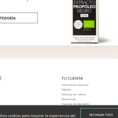
ATEGORÍA
É
TU CUENTA
Información personal
Pedidos
Facturas por abono
Direcciones
Cupones de descuento
s
Mis alertas
RECHAZAR TODO
liza cookies para mejorar la experiencia del