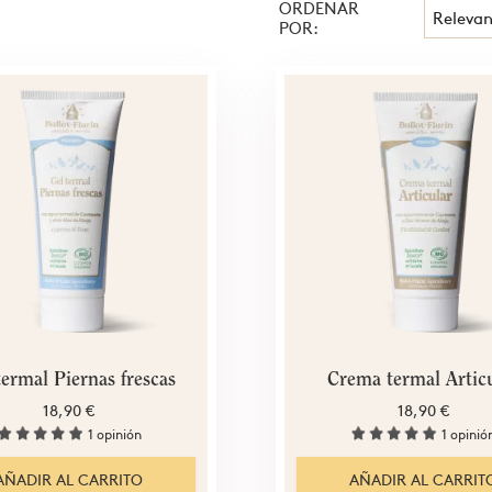
ORDENAR
Relevan
POR:
termal Piernas frescas
Crema termal Artic
18,90 €
18,90 €
1 opinión
1 opinió
AÑADIR AL CARRITO
AÑADIR AL CARRIT