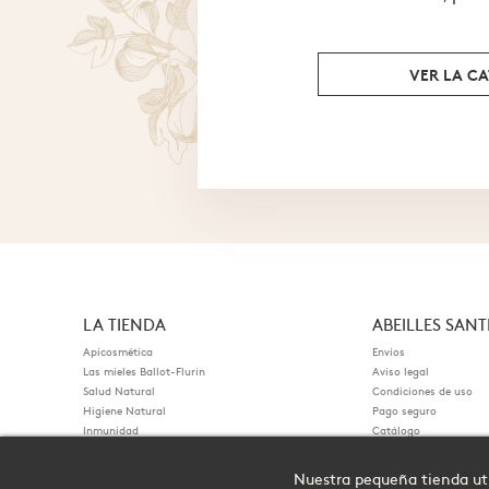
VER LA C
LA TIENDA
ABEILLES SANT
Apicosmética
Envíos
Las mieles Ballot-Flurin
Aviso legal
Salud Natural
Condiciones de uso
Higiene Natural
Pago seguro
Inmunidad
Catálogo
Contacte con nosotro
Nuestra pequeña tienda uti