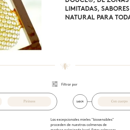
dulzura de la miel
LIMITADAS, SABORES
NATURAL PARA TODA
Filtrar por
Pirineos
SABOR
Con cuerpo
Las excepcionales mieles "biosensibles"
proceden de nuestras colmenas de
madera polarizada local. Estas colmenas