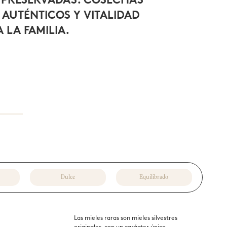
 AUTÉNTICOS Y VITALIDAD
 LA FAMILIA.
Dulce
Equilibrado
Las mieles raras son mieles silvestres
originales, con un carácter único,