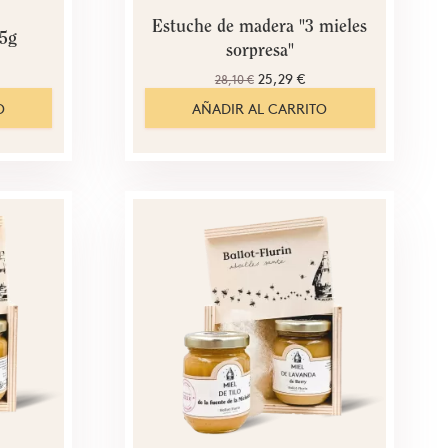
Estuche de madera "3 mieles
25g
sorpresa"
25,29 €
28,10 €
O
AÑADIR AL CARRITO