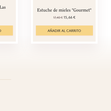
Las
Estuche de mieles "Gourmet"
15,66 €
17,40 €
O
AÑADIR AL CARRITO