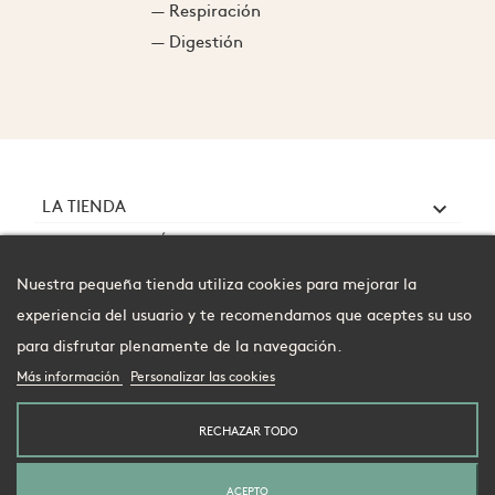
— Respiración
— Digestión
LA TIENDA

ABEILLES SANTÉ

TU CUENTA

Nuestra pequeña tienda utiliza cookies para mejorar la
experiencia del usuario y te recomendamos que aceptes su uso
para disfrutar plenamente de la navegación.
Más información
Personalizar las cookies
Sigue a nuestras abejas en las redes sociales
RECHAZAR TODO
facebook
instagram
ACEPTO