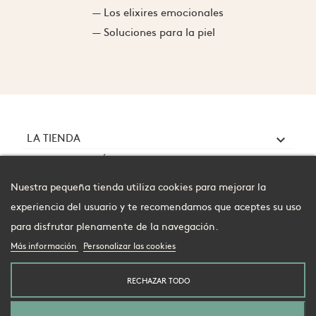
— Los elixires emocionales
— Soluciones para la piel
LA TIENDA

ABEILLES SANTÉ

TU CUENTA

Nuestra pequeña tienda utiliza cookies para mejorar la
experiencia del usuario y te recomendamos que aceptes su uso
para disfrutar plenamente de la navegación.
Más información
Personalizar las cookies
Sigue a nuestras abejas en las redes sociales
RECHAZAR TODO
facebook
instagram