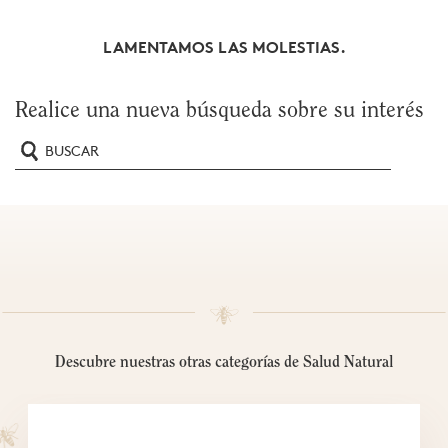
Gominolas y caramelos
Manos
Jarabes
LAMENTAMOS LAS MOLESTIAS.
La Apicultora®
Una belleza natural y
comprometida
Realice una nueva búsqueda sobre su interés
La dulzura de la
miel
Toda la dulzura de la
miel
Descubre nuestras otras categorías de Salud Natural